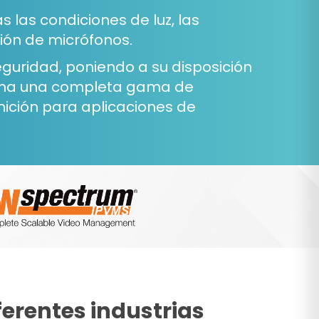
 las condiciones de luz, las
ión de micrófonos.
eguridad, poniendo a su disposición
iona una completa gama de
inición para aplicaciones de
erentes industrias